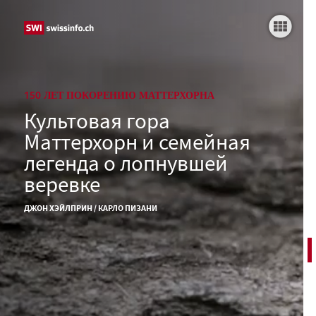
Наследие Маттерхорна
Помни имя свое
Один неверный шаг
150 ЛЕТ ПОКОРЕНИЮ МАТТЕРХОРНА
Культовая гора
В поисках истины
Маттерхорн и семейная
Сложное наследие
легенда о лопнувшей
веревке
Дополнительные материалы
ДЖОН ХЭЙЛПРИН / КАРЛО ПИЗАНИ
Добраться до вершины - это полпути.