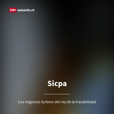
Introducción
De la grasa de ordeño al liderazgo mundial
en las tintas de seguridad
SICPA
Un mercado sin fronteras
LOS NEGOCIOS TURBIOS DEL REY DE LA TRAZABILIDAD
Riqueza en Brasil
Suiza investiga
La familia se divide
Sicpa
El giro digital
Conclusion
Los negocios turbios del rey de la trazabilidad
Créditos