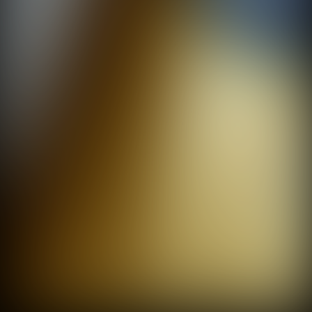
This website uses third party technologies. We are asking
your permission to use these technologies. You can
always change or withdraw your consent later via our
privacy policy
page.
More Information
Deny
Accept all and close
SWIPE TO CONTINUE