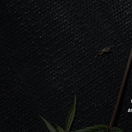
Prima Pagina
Le Cultivateur
Le Pharmacien
Le Médecin
La Patiente
Impressum
Le temps de la récolte
Gouttes de cannabis
a
Une journée ennuyeuse