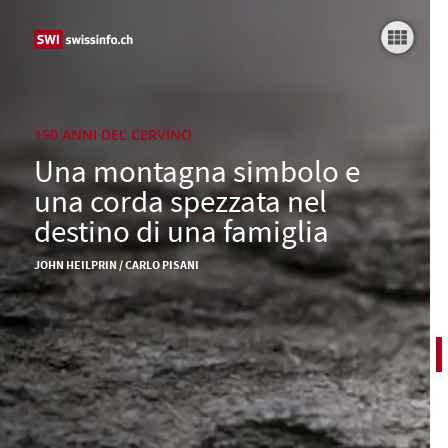
L'eredità del Cervino
Giovane Taugwalder
Scivolata fatale
150 ANNI DEL CERVINO
Una montagna simbolo e
Ricerca della verità
una corda spezzata nel
Eredità scomoda
destino di una famiglia
Altri sviluppi
JOHN HEILPRIN / CARLO PISANI
Arrivare in cima è a metà strada