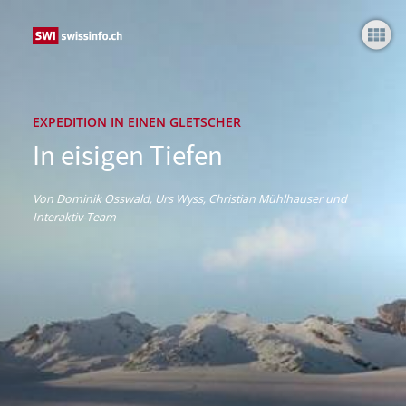
In eisigen Tiefen
EXPEDITION IN EINEN GLETSCHER
In eisigen Tiefen
Von Dominik Osswald, Urs Wyss, Christian Mühlhauser und
Interaktiv-Team