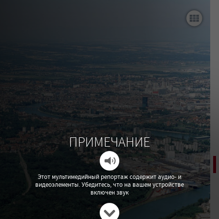
Введение
С берегов Рейна по всему миру
Конкурентная борьба за лучшие умы
Переоценка ценностей в отрасли
В поисках волшебной таблетки
Что будет после пандемии?
ПРИМЕЧАНИЕ
Источники
Gallery Products
Этот мультимедийный репортаж содержит аудио- и
видеоэлементы. Убедитесь, что на вашем устройстве
включен звук
Gallery_Geigy promotional designs