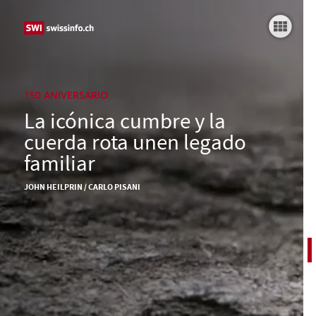
El legado del Cervino
Crianza de un Taugwalder
Un resbalón
150 ANIVERSARIO
La icónica cumbre y la
En busca de la verdad
cuerda rota unen legado
Una herencia manchada
familiar
Sobre el tema
JOHN HEILPRIN / CARLO PISANI
La llegada a la cumbre no es el fin de la
aventura